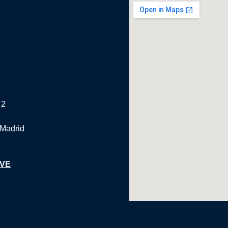
 2
 Madrid
IVE