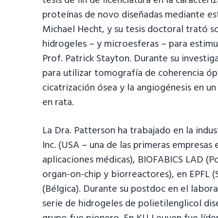
tesis de fin de licenciatura en la caracte
proteínas de novo diseñadas mediante estr
Michael Hecht, y su tesis doctoral trató 
hidrogeles – y microesferas – para estimu
Prof. Patrick Stayton. Durante su investig
para utilizar tomografía de coherencia ópt
cicatrización ósea y la angiogénesis en u
en rata.
La Dra. Patterson ha trabajado en la indu
Inc. (USA – una de las primeras empresas 
aplicaciones médicas), BIOFABICS LAD (Po
organ-on-chip y biorreactores), en EPFL 
(Bélgica). Durante su postdoc en el labora
serie de hidrogeles de polietilenglicol d