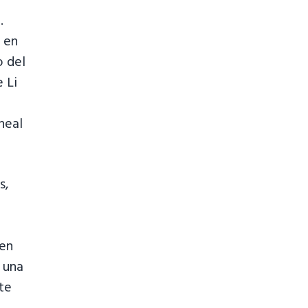
.
s en
o del
 Li
neal
s,
ven
 una
te