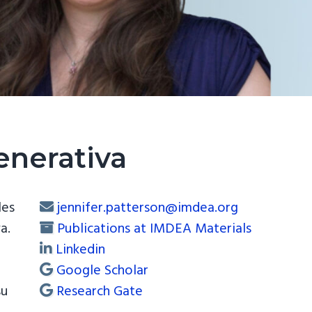
enerativa
les
jennifer.patterson@imdea.org
a.
Publications at IMDEA Materials
Linkedin
u
Google Scholar
su
Research Gate