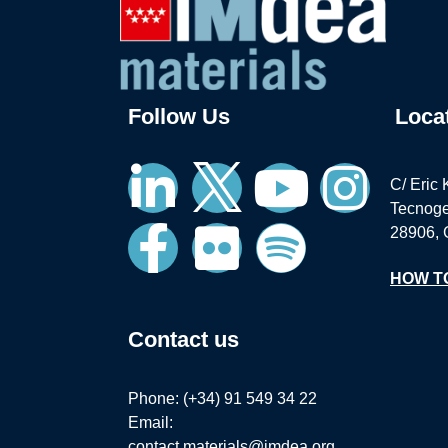
Follow Us
Loca
C/ Eric 
Tecnoge
28906, 
HOW T
Contact us
Phone: (+34) 91 549 34 22
Email:
contact.materials@imdea.org