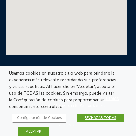
Usamos cookies en nuestro sitio web para brindarle la
© All rights reserved
experiencia más relevante recordando sus preferencias
y visitas repetidas. Al hacer clic en "Aceptar", acepta el
uso de TODAS las cookies. Sin embargo, puede visitar
Privacy policy
|
Accesibility
|
Disclaimer |
Ethics
la Configuración de cookies para proporcionar un
Channel
|
Registro de Actividades
consentimiento controlado.
Configuración de Cookies
RECHAZAR TODAS
© Fractales
ACEPTAR