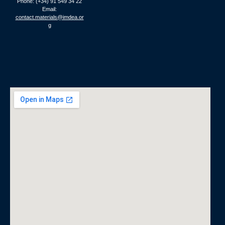
Phone: (+34) 91 549 34 22
Email:
contact.materials@imdea.or
g