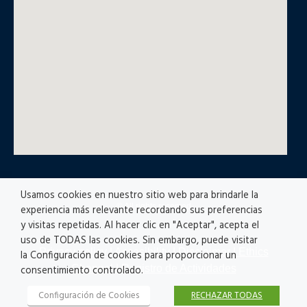
Usamos cookies en nuestro sitio web para brindarle la
© All rights reserved
experiencia más relevante recordando sus preferencias
y visitas repetidas. Al hacer clic en "Aceptar", acepta el
uso de TODAS las cookies. Sin embargo, puede visitar
Privacy policy
|
Accesibility
|
Disclaimer |
Ethics
la Configuración de cookies para proporcionar un
Channel
|
Registro de Actividades
consentimiento controlado.
Configuración de Cookies
RECHAZAR TODAS