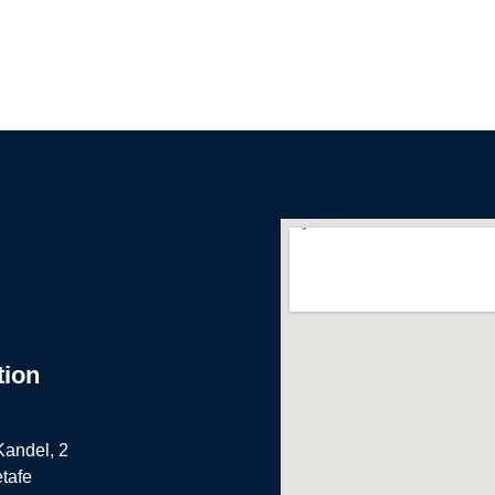
tion
Kandel, 2
tafe