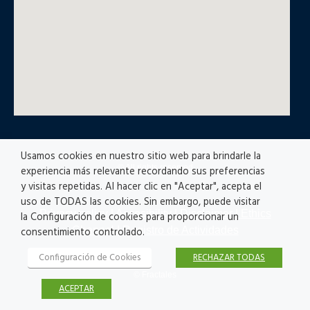
Usamos cookies en nuestro sitio web para brindarle la
© All rights reserved
experiencia más relevante recordando sus preferencias
y visitas repetidas. Al hacer clic en "Aceptar", acepta el
uso de TODAS las cookies. Sin embargo, puede visitar
Privacy policy
|
Accesibility
|
Disclaimer |
Ethics
la Configuración de cookies para proporcionar un
Channel
|
Registro de Actividades
consentimiento controlado.
Configuración de Cookies
RECHAZAR TODAS
© Fractales
ACEPTAR