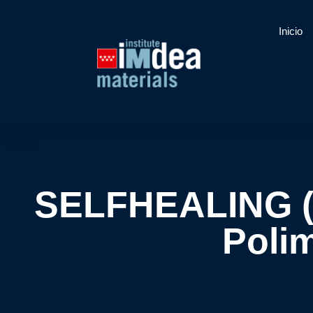
Inicio
SELFHEALING ("
Poli