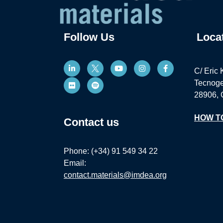
Follow Us
Loca
C/ Eric 
Tecnoge
28906, 
HOW T
Contact us
Phone: (+34) 91 549 34 22
Email:
contact.materials@imdea.org