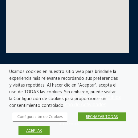
Usamos cookies en nuestro sitio web para brindarle la
© All rights reserved
experiencia más relevante recordando sus preferencias
y visitas repetidas. Al hacer clic en "Aceptar", acepta el
uso de TODAS las cookies. Sin embargo, puede visitar
Privacy policy
|
Accesibility
|
Disclaimer |
Ethics
la Configuración de cookies para proporcionar un
Channel
|
Registro de Actividades
consentimiento controlado.
Configuración de Cookies
RECHAZAR TODAS
© Fractales
ACEPTAR