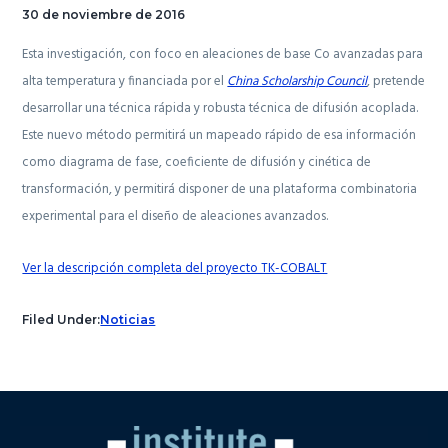
30 de noviembre de 2016
Esta investigación, con foco en aleaciones de base Co avanzadas para
alta temperatura y financiada por el
China Scholarship Council
, pretende
desarrollar una técnica rápida y robusta técnica de difusión acoplada.
Este nuevo método permitirá un mapeado rápido de esa información
como diagrama de fase, coeficiente de difusión y cinética de
transformación, y permitirá disponer de una plataforma combinatoria
experimental para el diseño de aleaciones avanzados.
Ver la descripción completa del proyecto TK-COBALT
Filed Under:
Noticias