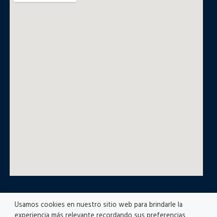
Usamos cookies en nuestro sitio web para brindarle la
© All rights reserved
experiencia más relevante recordando sus preferencias