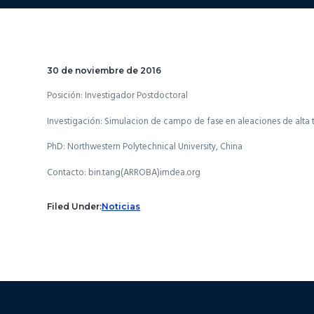
30 de noviembre de 2016
Posición: Investigador Postdoctoral
Investigación: Simulacion de campo de fase en aleaciones de alta
PhD: Northwestern Polytechnical University, China
Contacto: bin.tang(ARROBA)imdea.org
Filed Under:
Noticias