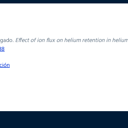
ragado.
Effect of ion flux on helium retention in heliu
38
ción