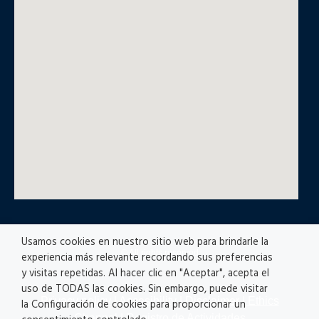
Usamos cookies en nuestro sitio web para brindarle la
© All rights reserved
experiencia más relevante recordando sus preferencias
y visitas repetidas. Al hacer clic en "Aceptar", acepta el
uso de TODAS las cookies. Sin embargo, puede visitar
Privacy policy
|
Accesibility
|
Disclaimer |
Ethics
la Configuración de cookies para proporcionar un
Channel
|
Registro de Actividades