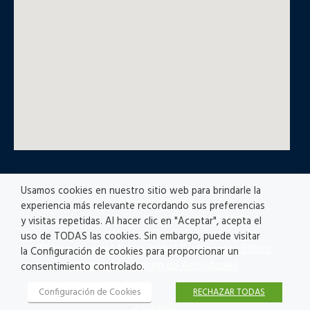
Usamos cookies en nuestro sitio web para brindarle la
© All rights reserved
experiencia más relevante recordando sus preferencias
y visitas repetidas. Al hacer clic en "Aceptar", acepta el
uso de TODAS las cookies. Sin embargo, puede visitar
Privacy policy
|
Accesibility
|
Disclaimer |
Ethics
la Configuración de cookies para proporcionar un
Channel
|
Registro de Actividades
consentimiento controlado.
Configuración de Cookies
RECHAZAR TODAS
© Fractales