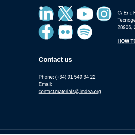
C/ Eric 
Tecnoge
28906, 
HOW T
Contact us
Phone: (+34) 91 549 34 22
Email:
contact.materials@imdea.org