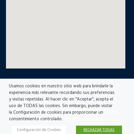
Usamos cookies en nuestro sitio web para brindarle la
© All rights reserved
experiencia más relevante recordando sus preferencias
y visitas repetidas. Al hacer clic en "Aceptar", acepta el
uso de TODAS las cookies. Sin embargo, puede visitar
Privacy policy
|
Accesibility
|
Disclaimer |
Ethics
la Configuración de cookies para proporcionar un
Channel
|
Registro de Actividades
consentimiento controlado.
Configuración de Cookies
RECHAZAR TODAS