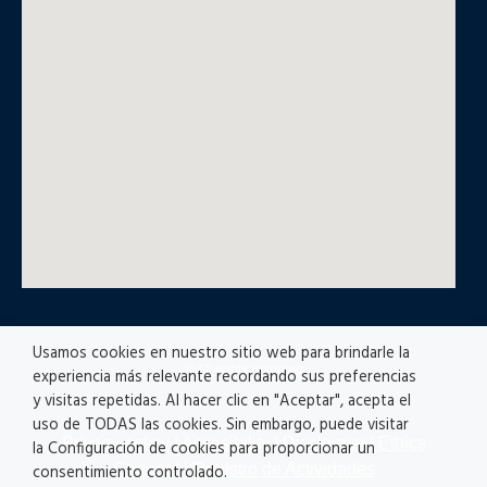
Usamos cookies en nuestro sitio web para brindarle la
© All rights reserved
experiencia más relevante recordando sus preferencias
y visitas repetidas. Al hacer clic en "Aceptar", acepta el
uso de TODAS las cookies. Sin embargo, puede visitar
Privacy policy
|
Accesibility
|
Disclaimer |
Ethics
la Configuración de cookies para proporcionar un
Channel
|
Registro de Actividades
consentimiento controlado.