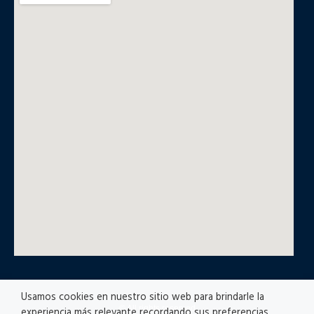
Usamos cookies en nuestro sitio web para brindarle la
© All rights reserved
experiencia más relevante recordando sus preferencias