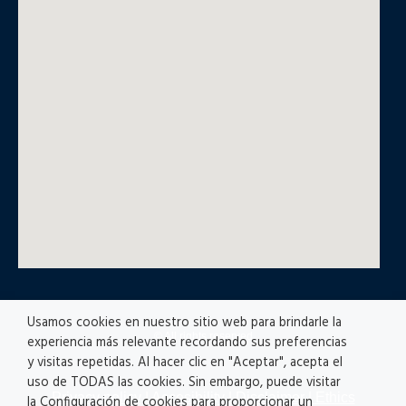
Usamos cookies en nuestro sitio web para brindarle la
© All rights reserved
experiencia más relevante recordando sus preferencias
y visitas repetidas. Al hacer clic en "Aceptar", acepta el
uso de TODAS las cookies. Sin embargo, puede visitar
Privacy policy
|
Accesibility
|
Disclaimer |
Ethics
la Configuración de cookies para proporcionar un