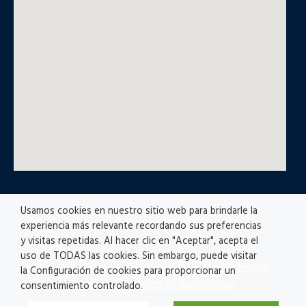
Usamos cookies en nuestro sitio web para brindarle la
© All rights reserved
experiencia más relevante recordando sus preferencias
y visitas repetidas. Al hacer clic en "Aceptar", acepta el
uso de TODAS las cookies. Sin embargo, puede visitar
Privacy policy
|
Accesibility
|
Disclaimer |
Ethics
la Configuración de cookies para proporcionar un
Channel
|
Registro de Actividades
consentimiento controlado.