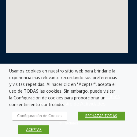
Usamos cookies en nuestro sitio web para brindarle la
© All rights reserved
experiencia más relevante recordando sus preferencias
y visitas repetidas. Al hacer clic en "Aceptar", acepta el
uso de TODAS las cookies. Sin embargo, puede visitar
Privacy policy
|
Accesibility
|
Disclaimer |
Ethics
la Configuración de cookies para proporcionar un
Channel
|
Registro de Actividades
consentimiento controlado.
Configuración de Cookies
RECHAZAR TODAS
© Fractales
ACEPTAR