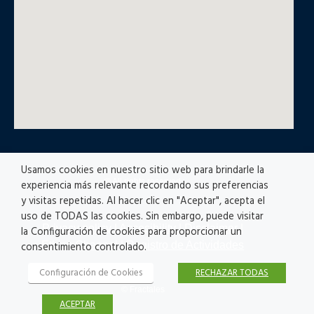
Usamos cookies en nuestro sitio web para brindarle la
© All rights reserved
experiencia más relevante recordando sus preferencias
y visitas repetidas. Al hacer clic en "Aceptar", acepta el
uso de TODAS las cookies. Sin embargo, puede visitar
Privacy policy
|
Accesibility
|
Disclaimer |
la Configuración de cookies para proporcionar un
Ethics Channel
|
Registro de Actividades
consentimiento controlado.
Configuración de Cookies
RECHAZAR TODAS
© Fractales
ACEPTAR