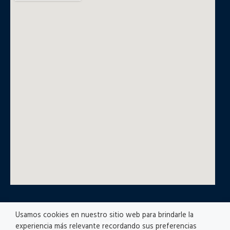
Usamos cookies en nuestro sitio web para brindarle la
© All rights reserved
experiencia más relevante recordando sus preferencias