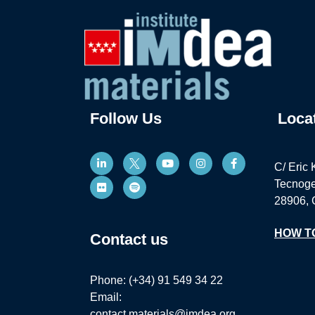
Follow Us
Loca
C/ Eric 
Tecnoge
28906, 
HOW T
Contact us
Phone: (+34) 91 549 34 22
Email:
contact.materials@imdea.org