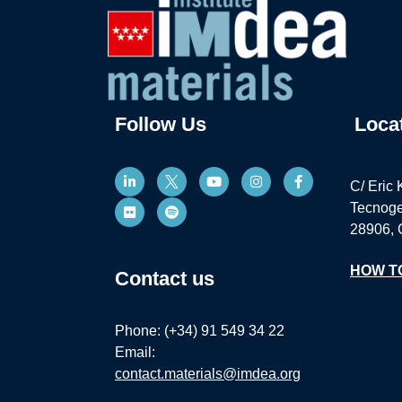
Follow Us
Loca
C/ Eric 
Tecnoge
28906, 
HOW T
Contact us
Phone: (+34) 91 549 34 22
Email:
contact.materials@imdea.org