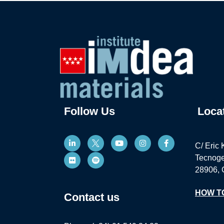
Follow Us
Loca
C/ Eric 
Tecnoge
28906, 
HOW T
Contact us