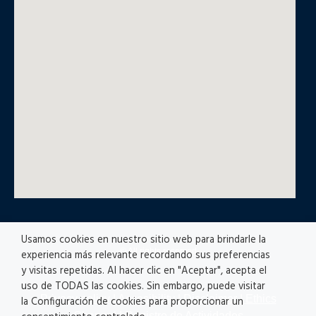
Usamos cookies en nuestro sitio web para brindarle la
© All rights reserved
experiencia más relevante recordando sus preferencias
y visitas repetidas. Al hacer clic en "Aceptar", acepta el
uso de TODAS las cookies. Sin embargo, puede visitar
Privacy policy
|
Accesibility
|
Disclaimer |
Ethics
la Configuración de cookies para proporcionar un
Channel
|
Registro de Actividades