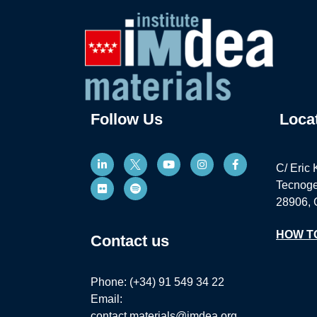
Follow Us
Loca
C/ Eric 
Tecnoge
28906, 
HOW T
Contact us
Phone: (+34) 91 549 34 22
Email:
contact.materials@imdea.org