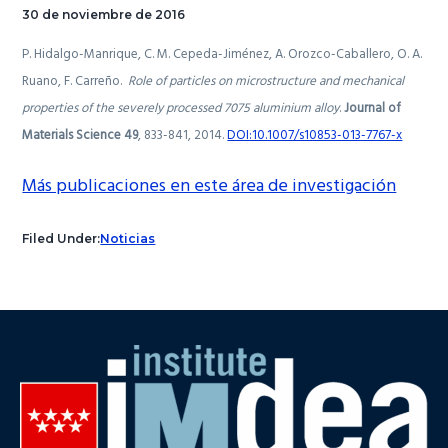
30 de noviembre de 2016
P. Hidalgo-Manrique, C. M. Cepeda-Jiménez, A. Orozco-Caballero, O. A.
Ruano, F. Carreño.
Role of particles on microstructure and mechanical
properties of the severely processed 7075 aluminium alloy
.
Journal of
Materials Science 49
, 833-841, 2014.
DOI:10.1007/s10853-013-7767-x
Más publicaciones en este área de investigación
Filed Under:
Noticias