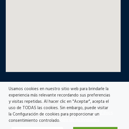
Usamos cookies en nuestro sitio web para brindarle la
© All rights reserved
experiencia más relevante recordando sus preferencias
y visitas repetidas. Al hacer clic en "Aceptar", acepta el
uso de TODAS las cookies. Sin embargo, puede visitar
Privacy policy
|
Accesibility
|
Disclaimer |
Ethics
la Configuración de cookies para proporcionar un
Channel
|
Registro de Actividades
consentimiento controlado.