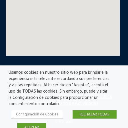
Usamos cookies en nuestro sitio web para brindarle la
© All rights reserved
experiencia más relevante recordando sus preferencias
y visitas repetidas. Al hacer clic en "Aceptar", acepta el
uso de TODAS las cookies. Sin embargo, puede visitar
Privacy policy
|
Accesibility
|
Disclaimer |
Ethics
la Configuración de cookies para proporcionar un
Channel
|
Registro de Actividades
consentimiento controlado.
Configuración de Cookies
RECHAZAR TODAS
© Fractales
ACEPTAR