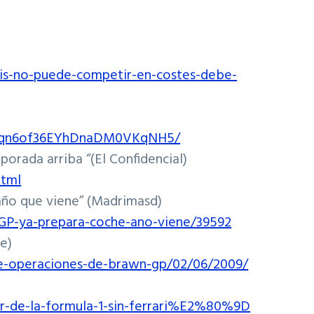
pais-no-puede-competir-en-costes-debe-
rari_qn6of36EYhDnaDM0VKqNH5/
porada arriba “(
El Confidencial
)
html
ño que viene” (
Madrimasd
)
-GP-ya-prepara-coche-ano-viene/39592
e)
-de-operaciones-de-brawn-gp/02/06/2009/
r-de-la-formula-1-sin-ferrari%E2%80%9D