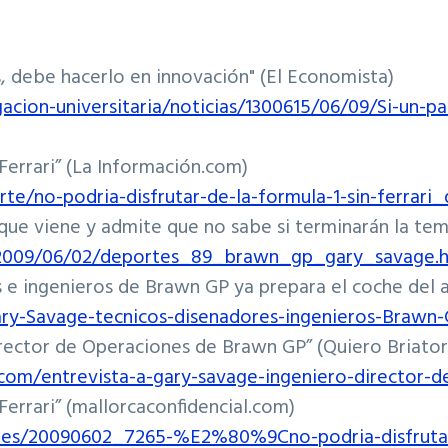
s, debe hacerlo en innovación" (El Economista)
gacion-universitaria/noticias/1300615/06/09/Si-un-
errari” (
La Información.com
)
porte/no-podria-disfrutar-de-la-formula-1-sin-fer
que viene y admite que no sabe si terminarán la tem
e/2009/06/02/deportes_89_brawn_gp_gary_savage.
s e ingenieros de Brawn GP ya prepara el coche del a
ry-Savage-tecnicos-disenadores-ingenieros-Brawn
irector de Operaciones de Brawn GP” (Quiero Briator
.com/entrevista-a-gary-savage-ingeniero-director
errari” (
mallorcaconfidencial.com
)
ortes/20090602_7265-%E2%80%9Cno-podria-disfruta