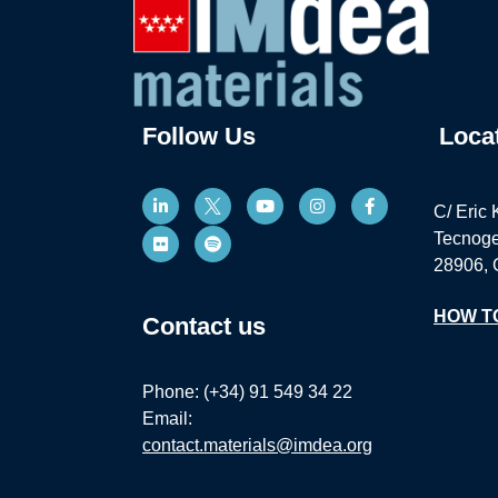
Follow Us
Loca
C/ Eric 
Tecnoge
28906, 
HOW T
Contact us
Phone: (+34) 91 549 34 22
Email:
contact.materials@imdea.org