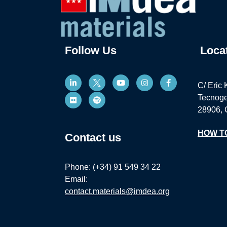
Follow Us
Loca
C/ Eric 
Tecnoge
28906, 
HOW T
Contact us
Phone: (+34) 91 549 34 22
Email:
contact.materials@imdea.org