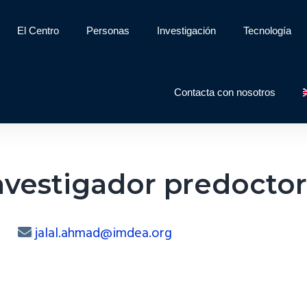
El Centro
Personas
Investigación
Tecnología
Contacta con nosotros
nvestigador predoctor
jalal.ahmad@imdea.org