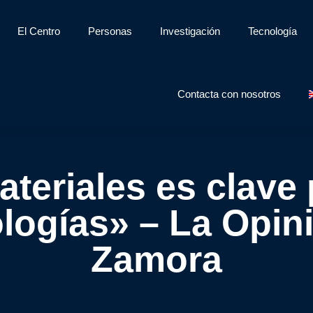
El Centro
Personas
Investigación
Tecnología
Contacta con nosotros
teriales es clave 
logías» – La Opini
Zamora