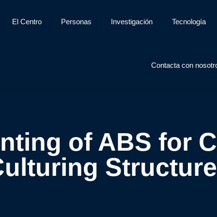
El Centro
Personas
Investigación
Tecnología
Contacta con nosotr
rinting of ABS for 
ulturing Structur