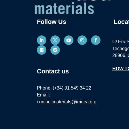
Follow Us
Loca
C/ Eric 
Tecnoge
28906, 
HOW T
Contact us
Phone: (+34) 91 549 34 22
Email:
contact.materials@imdea.org